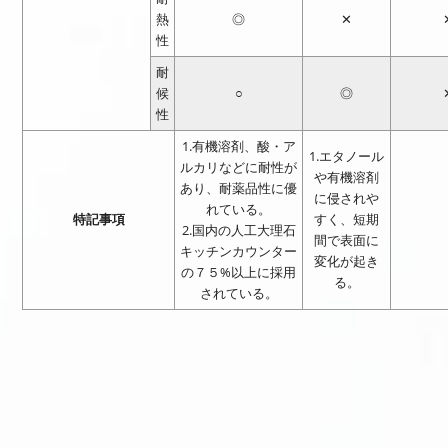
熱
◎
✕
性
耐
候
○
◎
性
1.有機溶剤、酸・ア
1.エタノール
ルカリなどに耐性が
や有機溶剤
あり、耐薬品性に優
に侵されや
れている。
特記事項
すく、短期
2.国内の人工大理石
間で表面に
キッチンカウンター
変化が起き
の７５%以上に採用
る。
されている。