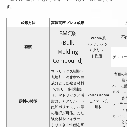
す。
成形方法
高温高圧プレス成形
BMC系
不
PMMA系
(Bulk
(メチルメタ
種類
アクリレー
Molding
ト樹脂）
ゲルコ
Compound)
マトリックス樹脂・
表面の
充填剤・強化材を主
脂
成分とした複合材料
ベース
であり、多様性あ
※ベー
り。マトリックス樹
PMMA/MMA
さ
原料の特徴
脂は、アクリル・不
モノマー/充
フィラ
飽和ポリエステル等
填材
て
の選択が可能。また
カルシ
強化材やフィラーに
と
より大きく性能を変