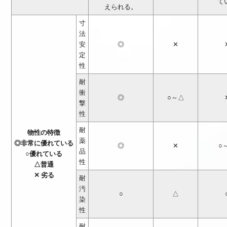
て
えられる。
寸
法
安
◎
✕
定
性
耐
衝
◎
○～△
撃
性
耐
物性の特徴
薬
◎非常に優れている
◎
✕
○
品
○優れている
性
△普通
✕ 劣る
耐
汚
○
△
染
性
耐