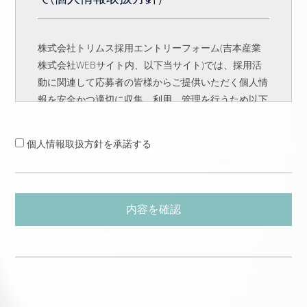
株式会社トリムス採用エントリーフォーム(吉本産業
株式会社WEBサイト内、以下当サイト)では、採用活
動に関連して応募者の皆様からご提供いただく個人情
報を安全かつ適切に収集、利用、管理を行うため以下
の基本方針を定め、運用いたします。
ご応募の際に開示していただく個人情報に
個人情報取扱方針を承諾する
ついて
当サイトへの応募の際には、当サイト内の応募フォー
ム、採用時にご提出いただいた履歴書、職務経歴書な
どを通じて、個人情報をご提供いただく場合がありま
す。ご提供いただいた個人情報については次の通り取
り扱います。
個人情報の利用