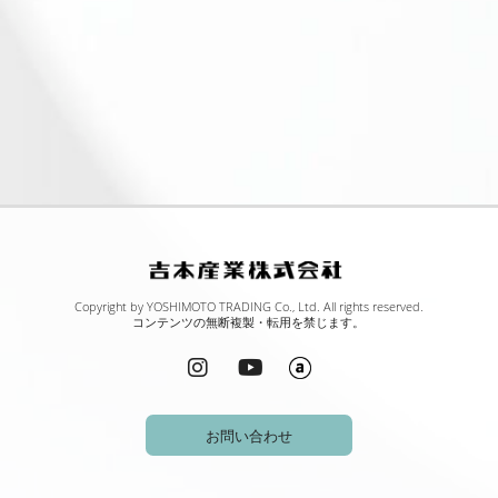
ご応募いただいた方を識別するために、氏名、電
話番号、電子メールアドレスなどの情報を利用い
たします。
ご応募いただいた方を選考するために、当サイト
の応募フォームにご登録いただいた個人情報、お
よび採用時にご提出いただいた履歴書、職務経歴
書の就業状況、保有資格などの情報を利用いたし
ます。
ご応募に関するお問い合わせや回答、面接日時の
ご連絡をするために、電話番号、電子メールアド
Copyright by YOSHIMOTO TRADING Co., Ltd. All rights reserved.
レス、住所などの連絡先情報を利用いたします。
コンテンツの無断複製・転用を禁じます。
再応募の有無などを管理するために、応募の履歴
や選考結果の情報を利用いたします。
応募者が採用された場合には、人事労務管理のた
お問い合わせ
めに、氏名などの個人を識別する情報や就業経
験、資格などの情報を利用いたします。
個人情報の提供は必須ではございませんが、ご提