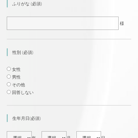
ふりがな (必須)
様
性別 (必須)
女性
男性
その他
回答しない
生年月日(必須)
年
月
日