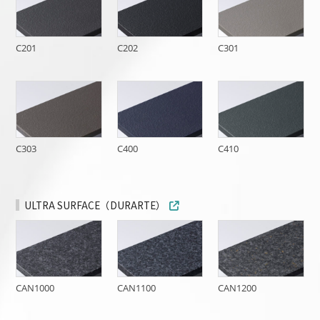
C201
C202
C301
C303
C400
C410
ULTRA SURFACE（DURARTE）
CAN1000
CAN1100
CAN1200