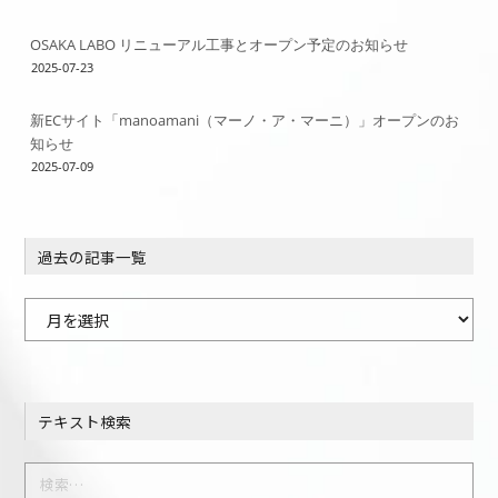
OSAKA LABO リニューアル工事とオープン予定のお知らせ
2025-07-23
新ECサイト「manoamani（マーノ・ア・マーニ）」オープンのお
知らせ
2025-07-09
過去の記事一覧
過
去
の
記
テキスト検索
事
一
検
覧