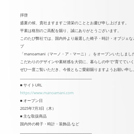
拝啓
盛夏の候、貴社ますますご清栄のこととお慶び申し上げます。
平素は格別のご高配を賜り、誠にありがとうございます。
このたび弊社では、国内外より厳選した椅子・時計・オブジェな
プ
「manoamani（マーノ・ア・マーニ）」 をオープンいたしまし
こだわりのデザインや素材感を大切に、暮らしの中で“育ててい
ぜひ一度ご覧いただき、今後ともご愛顧賜りますようお願い申し
________________________________________
■ サイトURL
https://www.manoamani.com
■ オープン日
2025年7月3日（木）
■ 主な取扱商品
国内外の椅子・時計・装飾品 など
________________________________________