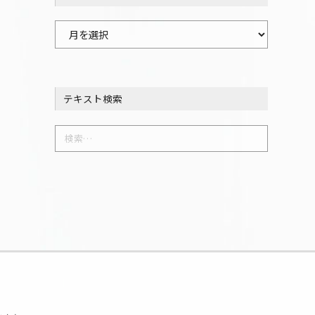
過
去
の
記
テキスト検索
事
一
検
覧
索: