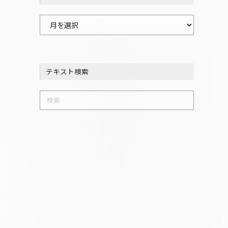
過
去
の
記
テキスト検索
事
一
検
覧
索: