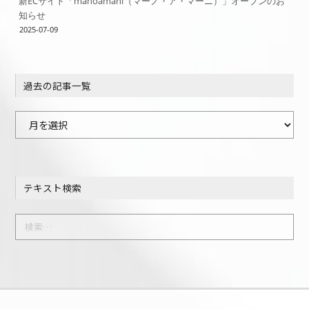
新ECサイト「manoamani（マーノ・ア・マーニ）」オープンのお
知らせ
2025-07-09
過去の記事一覧
過
去
の
記
テキスト検索
事
一
検
覧
索: